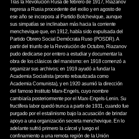
Tras la Revolución Rusa de febrero de 1917, Riazanov
regresa a Rusia procedente del exilio y en agosto de
ese año se incorpora al Partido Bolchevique, aunque
sus simpatías se inclinaban más hacia la corriente
menchevique que, en 1912, había sido expulsada del
Partido Obrero Social Demócrata Ruso (POSDR). A
partir del triunfo de la Revolución de Octubre, Riazanov
pudo dedicarse por entero a estudiar y documentar la
obra de los clásicos del marxis­mo: en 1918 comenzó a
organizar sus archivos; en 1919 ayudó a fundar la
Academia Socialista (pronto rebautizada como
Academia Comunista), y en 1920 asumió la dirección
del famoso Instituto Marx-Engels, cuyo nombre
cambiaría posteriormente por el Marx-Engels-Lenin. Su
fructífera labor quedó trunca a partir de 1931, cuando fue
purgado por el estalinismo bajo la acusación de brindar
apoyo a una organización secreta menchevique. En lo
adelante sufrió primero la cárcel y luego el
confinamiento a una remota región de la Unión