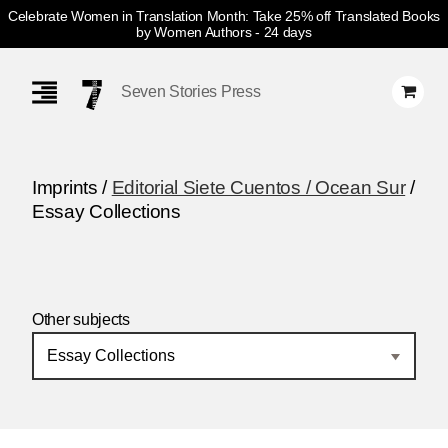
Celebrate Women in Translation Month: Take 25% off Translated Books
by Women Authors
- 24 days
Skip
Navigation
Seven Stories Press
Imprints /
Editorial Siete Cuentos / Ocean Sur
/
Essay Collections
Other subjects